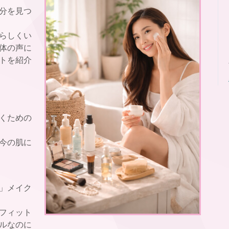
分を見つ
らしくい
体の声に
トを紹介
くための
今の肌に
」メイク
フィット
ルなのに