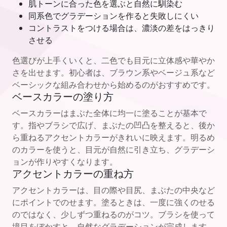
肌トーンに合った色を選ぶと自然に馴染む
同系色でグラデーションを作ると失敗しにくい
コントラストをつける場合は、濃淡の差をはっきり
させる
色選びが上手くいくと、二色でも目元に立体感や華やか
さを出せます。初心者は、ブラウン系やベージュ系など
ベーシックな組み合わせから始めるのがおすすめです。
ベースカラーの塗り方
ベースカラーはまぶた全体に均一に塗ることが基本で
す。指やブラシで広げ、まぶたの凹凸を整えると、後か
ら重ねるアクセントカラーがきれいに映えます。明るめ
のカラーを使うと、目元が自然に引き立ち、グラデーシ
ョンが作りやすくなります。
アクセントカラーの重ね方
アクセントカラーは、目の際や目尻、まぶたの中央など
にポイントでのせます。塗るときは、一度に強くのせる
のではなく、少しずつ重ねるのがコツ。ブラシを使って
境目をぼかすと、自然なグラデーションが完成します。