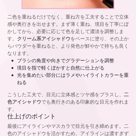
二色を重ねるだけでなく、重ね方を工夫することで立体
感や奥行きを出せます。まず薄く重ね、境目を丁寧にぼ
かしてから、必要に応じて色を足して濃淡を調整しま
す。
クリーム系アイシャドウ
をベースに塗り、その上か
らパウダーを重ねると、より発色が鮮やかで持ちも良く
なります。
ブラシの角度や向きでグラデーションを調整
境目を指で軽くぼかすと自然に仕上がる
光を集めたい部分にはラメやハイライトカラーを重
ねる
こうした工夫で、目元に立体感とツヤ感をプラスし、
二
色アイシャドウ
でも奥行きのある印象的な目元を作れま
す。
仕上げのポイント
最後にアイラインやマスカラで目元を引き締めます。二
色のアイシャドウを活かすため、アイラインは濃すぎず